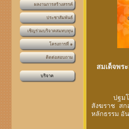
สมเด็จพร
ปฐมโอวาสส
สังฆราช สก
หลักธรรม อัน